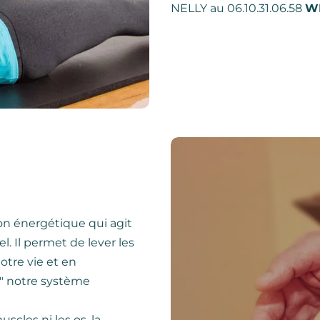
NELLY au 06.10.31.06.58
W
on énergétique qui agit
el. Il permet de lever les
otre vie et en
" notre système
scles ni les os, la