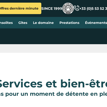
SINCE 1999
+33 (0)5 53 52 
ffres dernière minute
solites
Gîtes
Le domaine
Prestations
Événements 
Services et bien-êtr
ns pour un moment de détente en pl