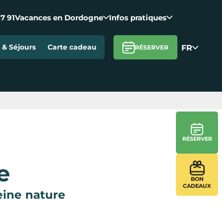
37 91
Vacances en Dordogne
Infos pratiques
FR
& Séjours
Carte cadeau
RÉSERVER
RÉSERVER
e
BON
CADEAUX
eine nature