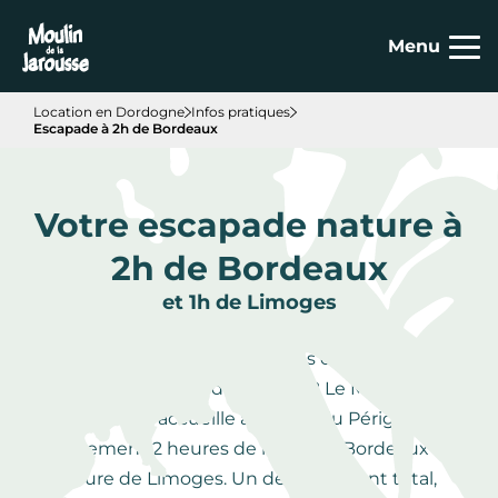
Panneau de gestion des cookies
Menu
Location en Dordogne
Infos pratiques
Escapade à 2h de Bordeaux
Votre escapade nature à
2h de Bordeaux
et 1h de Limoges
Envie de vous évader le temps d'un week-end
sans partir au bout du monde ? Le Moulin de la
Jarousse vous accueille au cœur du Périgord Vert,
à seulement 2 heures de route de Bordeaux et 1
heure de Limoges. Un dépaysement total,