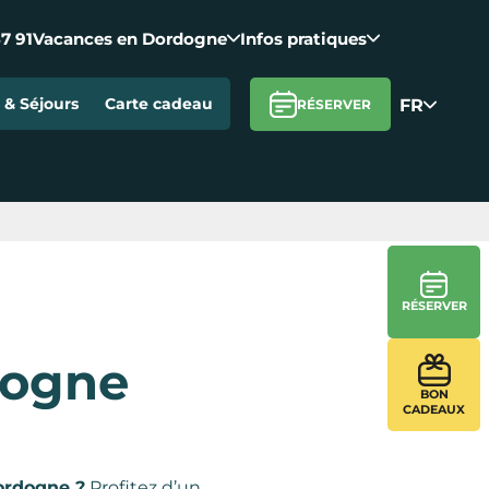
37 91
Vacances en Dordogne
Infos pratiques
FR
& Séjours
Carte cadeau
RÉSERVER
RÉSERVER
dogne
BON
CADEAUX
ordogne ?
Profitez d’un