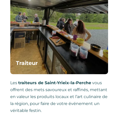
Traiteur
Les
traiteurs de Saint-Yrieix-la-Perche
vous
offrent des mets savoureux et raffinés, mettant
en valeur les produits locaux et l’art culinaire de
la région, pour faire de votre événement un
véritable festin.