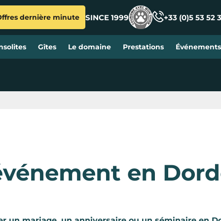
SINCE 1999
+33 (0)5 53 52 
ffres dernière minute
solites
Gîtes
Le domaine
Prestations
Événements 
 événement en Dor
n
er un mariage, un anniversaire ou un séminaire en D