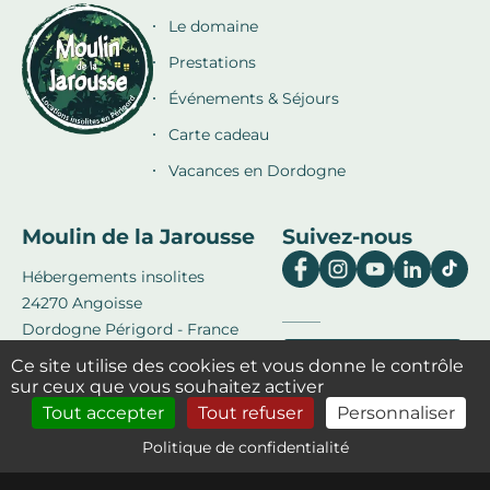
Le domaine
Prestations
Événements & Séjours
Carte cadeau
Vacances en Dordogne
Moulin de la Jarousse
Suivez-nous
Hébergements insolites
24270 Angoisse
Dordogne Périgord - France
+33 (0)5 53 52 37 91
Ce site utilise des cookies et vous donne le contrôle
VISITEZ NOTRE BLOG
sur ceux que vous souhaitez activer
Tout accepter
Tout refuser
Personnaliser
RÈGLEMENT LIBRE
Politique de confidentialité
FAIRE MON ITINÉRAIRE