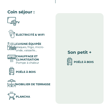
Coin séjour :
TV
ÉLECTRICITÉ & WIFI
CUISINE ÉQUIPÉE
plaques, frigo, micro-
onde, vaisselle...
Son petit +
CHAUFFAGE ET
CLIMATISATION
POËLE À BOIS
Pompe à chaleur
POËLE À BOIS
MOBILIER DE TERRASSE
PLANCHA